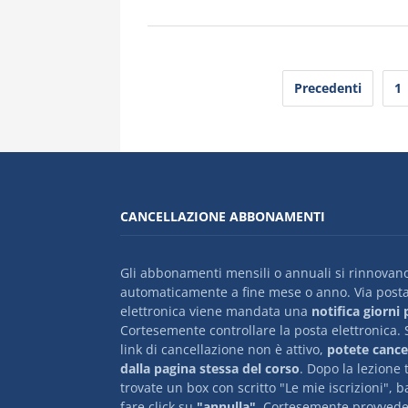
Paginazione
Precedenti
1
degli
articoli
CANCELLAZIONE ABBONAMENTI
Gli abbonamenti mensili o annuali si rinnovan
automaticamente a fine mese o anno. Via post
elettronica viene mandata una
notifica giorni
Cortesemente controllare la posta elettronica. S
link di cancellazione non è attivo,
potete cancel
dalla pagina stessa del corso
. Dopo la lezione 
trovate un box con scritto "Le mie iscrizioni", b
fare click su
"annulla"
. Cortesemente provvede