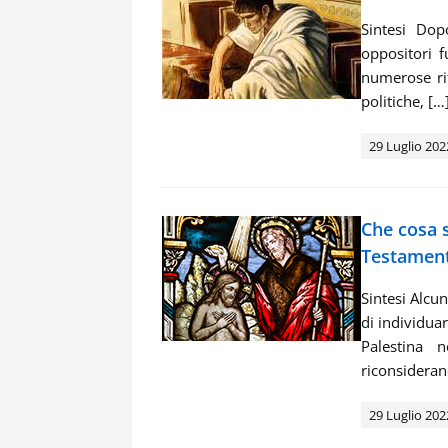
Sintesi Dop
oppositori f
numerose rif
politiche, […
29 Luglio 202
Che cosa 
Testamen
Sintesi Alcu
di individuar
Palestina 
riconsideran
29 Luglio 202