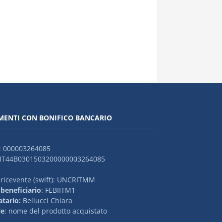
ENTI CON BONIFICO BANCARIO
: 000003264085
 IT44B0301503200000003264085
ricevente (swift): UNCRITMM
beneficiario
: FEBIITM1
atario:
Bellucci Chiara
le
: nome del prodotto acquistato