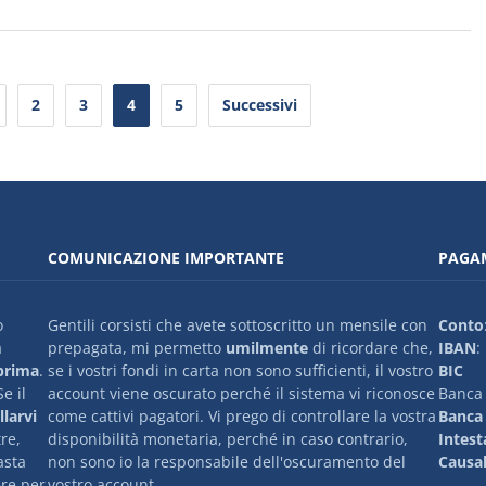
2
3
4
5
Successivi
COMUNICAZIONE IMPORTANTE
PAGAM
o
Gentili corsisti che avete sottoscritto un mensile con
Conto
a
prepagata, mi permetto
umilmente
di ricordare che,
IBAN
:
 prima
.
se i vostri fondi in carta non sono sufficienti, il vostro
BIC
e il
account viene oscurato perché il sistema vi riconosce
Banca 
larvi
come cattivi pagatori. Vi prego di controllare la vostra
Banca 
tre,
disponibilità monetaria, perché in caso contrario,
Intest
asta
non sono io la responsabile dell'oscuramento del
Causa
re per
vostro account.