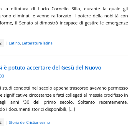
o la dittatura di Lucio Cornelio Silla, durante la quale gli
urono eliminati e venne rafforzato il potere della nobiltà con
orme, il Senato si dimostrò incapace di gestire le emergenze
]
2
Latino
,
Letteratura latina
si è potuto accertare del Gesù del Nuovo
to
ni studi condotti nel secolo appena trascorso avevano permesso
e significative circostanze e fatti collegati al messia crocifisso in
negli anni ’30 del primo secolo. Soltanto recentemente,
do i documenti storici disponibili, […]
2
Storia del Cristianesimo